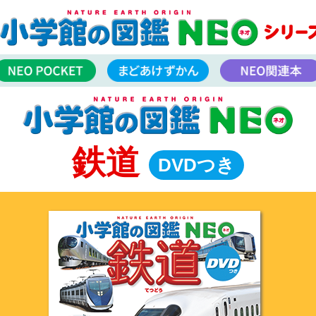
鉄道
DVDつき