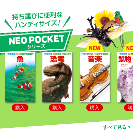
購入
購入
購入
購
すべて見る >