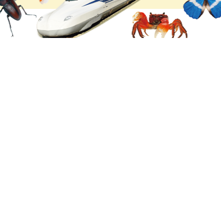
購入
購入
購入
購
すべて見る >