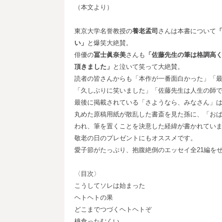
（本文より）
東京大学名誉教授の
養老孟司
さんは本書について
い」
と爆笑大絶賛。
俳優の
冨士眞奈美
さんも
「佐藤先生の筆は格調高
頂きました」
と泣いて笑って大絶賛。
読者の皆さんからも「本作が一番面白かった」「
「久しぶりに笑いました」「佐藤先生は人生の師
最後に掲載されている「さようなら、みなさん」は
丸めた原稿用紙が散乱した書斎を見た孫に、「お
われ、筆を置くことを決意した経緯が書かれてい
敬老の日のプレゼントにもオススメです。
愛子節がたっぷり、抱腹絶倒のエッセイ全21編を
〈目次〉
こうしてソレは始まった
ヘトヘトの果
どこまでつづくヘトヘトぞ
桃食ったむくい