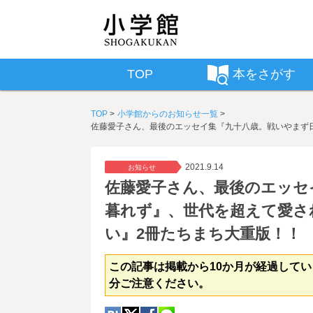
TOP
本をさがす
TOP
小学館からのお知らせ一覧
佐藤愛子さん、最後のエッセイ集『九十八歳。戦いやまず
2021.9.14
お知らせ
佐藤愛子さん、最後のエッセ
暮れず』、世代を超えて愛さ
い』2冊たちまち大重版！！
この記事は掲載から10か月が経過して
分ご注意ください。