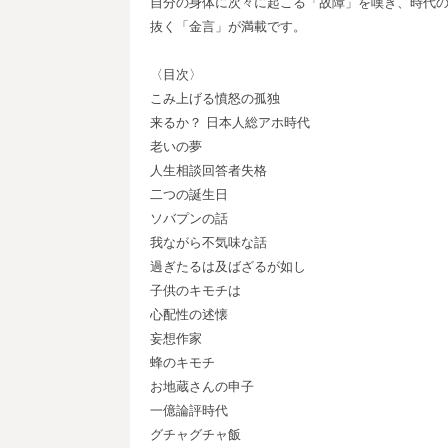
自分の身体に次々に起こる「故障」を嘆き、時代
抜く「金言」が満載です。
〈目次〉
こみ上げる憤怒の孤独
来るか？ 日本人総アホ時代
老いの夢
人生相談回答者失格
二つの誕生日
ソバプンの話
我ながら不気味な話
過ぎたるは及ばざるが如し
子供のキモチは
心配性の述懐
妄想作家
蜂のキモチ
お地蔵さんの申子
一億論評時代
グチャグチャ飯