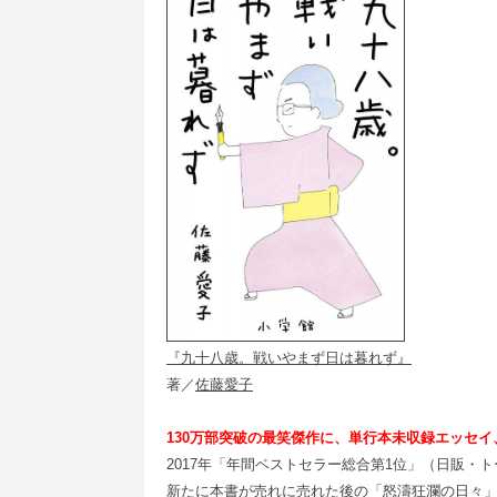
『九十八歳。戦いやまず日は暮れず』
著／
佐藤愛子
130万部突破の最笑傑作に、単行本未収録エッセ
2017年「年間ベストセラー総合第1位」（日販・
新たに本書が売れに売れた後の「怒濤狂瀾の日々