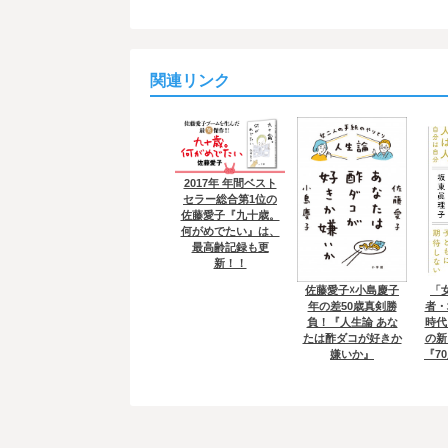
関連リンク
2017年 年間ベスト
セラー総合第1位の
佐藤愛子『九十歳。
何がめでたい』は、
最高齢記録も更
新！！
佐藤愛子☓小島慶子
「
年の差50歳真剣勝
者・
負！『人生論 あな
時代
たは酢ダコが好きか
の新
嫌いか』​
『7