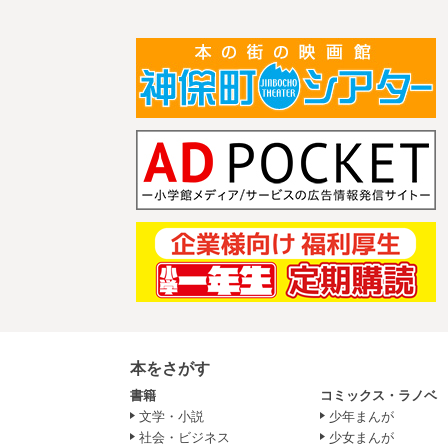
本をさがす
書籍
コミックス・ラノベ
文学・小説
少年まんが
社会・ビジネス
少女まんが