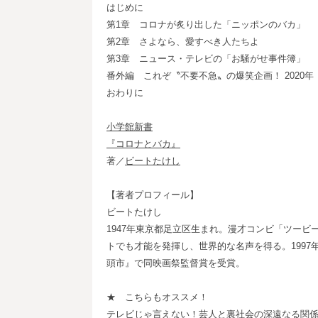
はじめに
第1章 コロナが炙り出した「ニッポンのバカ」
第2章 さよなら、愛すべき人たちよ
第3章 ニュース・テレビの「お騒がせ事件簿」
番外編 これぞ〝不要不急〟の爆笑企画！ 2020
おわりに
小学館新書
『コロナとバカ』
著／
ビートたけし
【著者プロフィール】
ビートたけし
1947年東京都足立区生まれ。漫才コンビ「ツービ
トでも才能を発揮し、世界的な名声を得る。1997年
頭市』で同映画祭監督賞を受賞。
★ こちらもオススメ！
テレビじゃ言えない！芸人と裏社会の深遠なる関