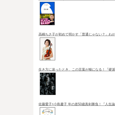
高嶋ちさ子が初めて明かす「普通じゃない？」わ
生き方に迷ったとき、この言葉が糧になる！『硬派
佐藤愛子☓小島慶子 年の差50歳真剣勝負！『人生