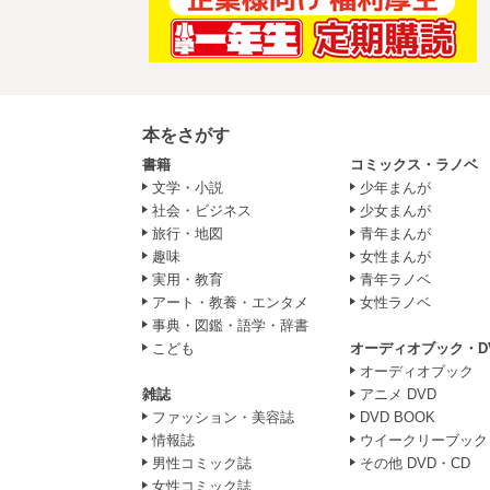
本をさがす
書籍
コミックス・ラノベ
文学・小説
少年まんが
社会・ビジネス
少女まんが
旅行・地図
青年まんが
趣味
女性まんが
実用・教育
青年ラノベ
アート・教養・エンタメ
女性ラノベ
事典・図鑑・語学・辞書
こども
オーディオブック・D
オーディオブック
雑誌
アニメ DVD
ファッション・美容誌
DVD BOOK
情報誌
ウイークリーブック
男性コミック誌
その他 DVD・CD
女性コミック誌