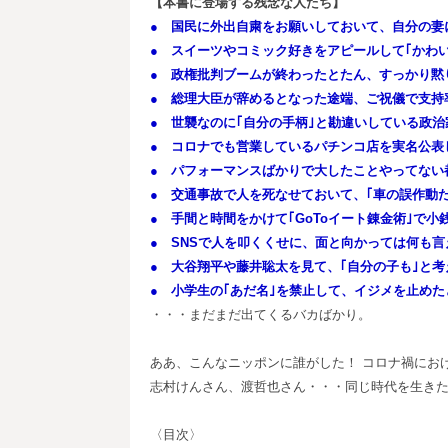
【本書に登場する残念な人たち】
● 国民に外出自粛をお願いしておいて、自分の妻
● スイーツやコミック好きをアピールして｢かわ
● 政権批判ブームが終わったとたん、すっかり黙
● 総理大臣が辞めるとなった途端、ご祝儀で支持
● 世襲なのに｢自分の手柄｣と勘違いしている政治
● コロナでも営業しているパチンコ店を実名公表
● パフォーマンスばかりで大したことやってない
● 交通事故で人を死なせておいて、｢車の誤作動
● 手間と時間をかけて｢GoToイート錬金術｣で小
● SNSで人を叩くくせに、面と向かっては何も
● 大谷翔平や藤井聡太を見て、｢自分の子も｣と考
● 小学生の｢あだ名｣を禁止して、イジメを止め
・・・まだまだ出てくるバカばかり。
ああ、こんなニッポンに誰がした！ コロナ禍にお
志村けんさん、渡哲也さん・・・同じ時代を生き
〈目次〉