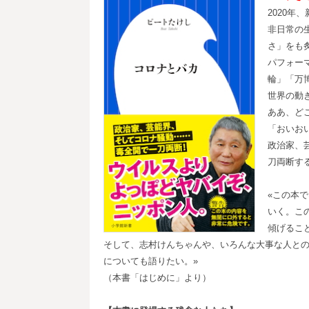
2020
非日常の
さ」をも
パフォー
輪」「万
世界の動
ああ、ど
「おいお
政治家、
刀両断す
«この本
いく。こ
傾げるこ
そして、志村けんちゃんや、いろんな大事な人と
についても語りたい。»
（本書「はじめに」より）