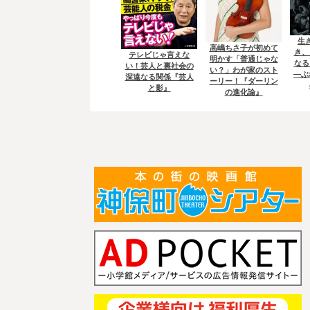
生
高嶋ちさ子が初めて
き、
テレビじゃ言えな
明かす「普通じゃな
なる
い！芸人と裏社会の
い？」わが家のスト
―ぶ
深遠なる関係『芸人
ーリー！『ダーリン
と影』
の進化論』