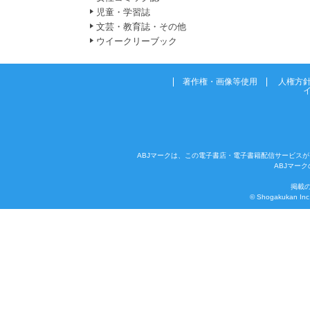
児童・学習誌
文芸・教育誌・その他
ウイークリーブック
著作権・画像等使用
人権方
ABJマークは、この電子書店・電子書籍配信サービスが
ABJマー
掲載
© Shogakukan Inc. 