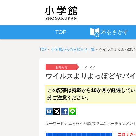
TOP
本をさがす
TOP
小学館からのお知らせ一覧
ウイルスよりよっぽど
2021.2.2
お知らせ
ウイルスよりよっぽどヤバイ
この記事は掲載から10か月が経過して
分ご注意ください。
キーワード： エッセイ 評論 芸能 エンターテインメン
コロナき