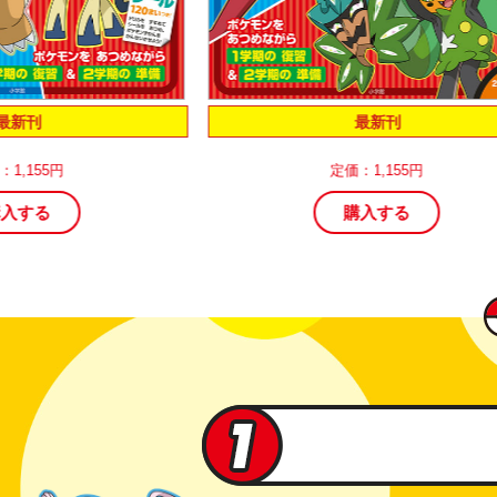
最新刊
円
定価：1,155円
購入する