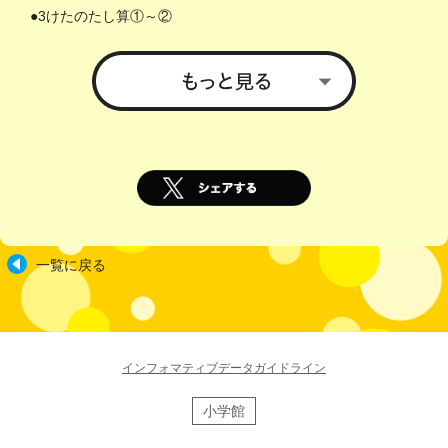
●3けたのたし算①～②
●ミニゲーム ゴールを目指そう!
●2年生のひき算のふく習
●3けたのひき算①～②
●たし算、ひき算
●まとめ
●時こくと時間①～➂
●重なりのある長さの問題
●長さのたんいのかん係
一覧に戻る
●きょりと道のり
●重さのたんいのかん係①～②
●重さの計算
インフォマティブデータガイドライン
●まとめ
●ミニゲーム めいろにちょうせん!
小学館
●わり算①～➂