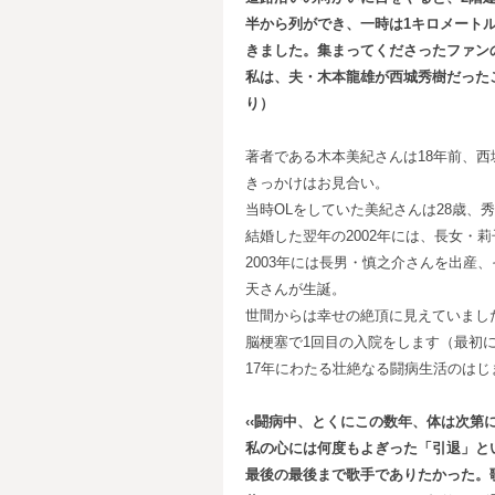
半から列ができ、一時は1
キロメート
きました。集まってくださったファン
私は、夫・木本龍雄が西城秀樹だった
り）
著者である木本美紀さんは18年前、
きっかけはお見合い。
当時OLをしていた美紀さんは28歳、秀
結婚した翌年の2002年には、長女・
2003年には長男・慎之介さんを出産
天さんが生誕。
世間からは幸せの絶頂に見えていまし
脳梗塞で1回目の入院をします（最初に
17年にわたる壮絶なる闘病生活のは
‹‹闘病中、とくにこの数年、体は次第
私の心には何度もよぎった「引退」と
最後の最後まで歌手でありたかった。