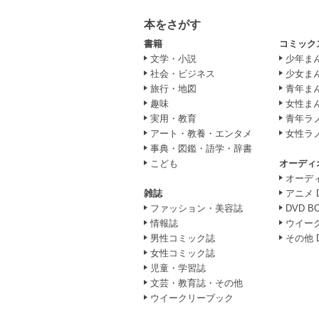
本をさがす
書籍
コミック
文学・小説
少年ま
社会・ビジネス
少女ま
旅行・地図
青年ま
趣味
女性ま
実用・教育
青年ラ
アート・教養・エンタメ
女性ラ
事典・図鑑・語学・辞書
こども
オーディ
オーデ
雑誌
アニメ 
ファッション・美容誌
DVD B
情報誌
ウイー
男性コミック誌
その他 
女性コミック誌
児童・学習誌
文芸・教育誌・その他
ウイークリーブック