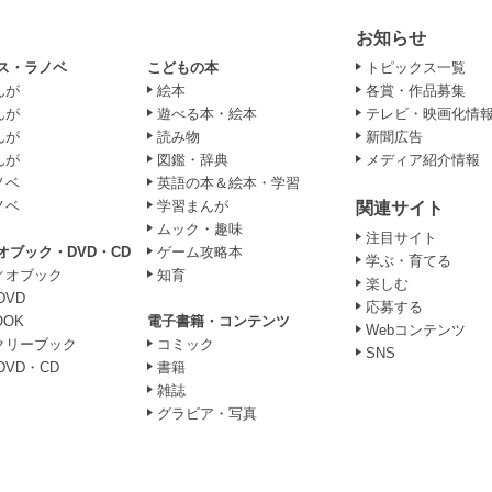
お知らせ
ス・ラノベ
こどもの本
トピックス一覧
んが
絵本
各賞・作品募集
んが
遊べる本・絵本
テレビ・映画化情
んが
読み物
新聞広告
んが
図鑑・辞典
メディア紹介情報
ノベ
英語の本＆絵本・学習
ノベ
学習まんが
関連サイト
ムック・趣味
注目サイト
オブック・DVD・CD
ゲーム攻略本
学ぶ・育てる
ィオブック
知育
楽しむ
DVD
応募する
OOK
電子書籍・コンテンツ
Webコンテンツ
クリーブック
コミック
SNS
DVD・CD
書籍
雑誌
グラビア・写真