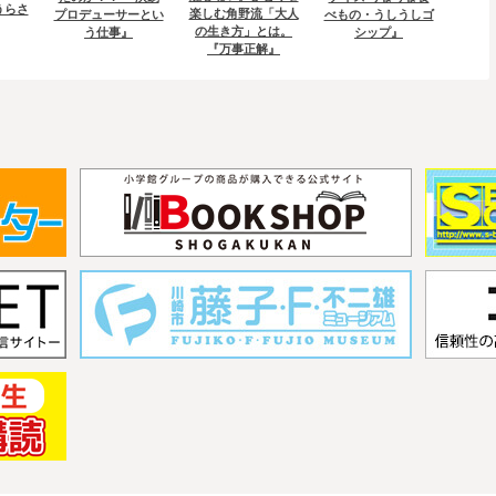
うらさ
楽しむ角野流「大人
プロデューサーとい
べもの・うしうしゴ
の生き方」とは。
う仕事』
シップ』
『万事正解』