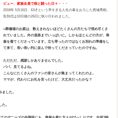
ビュー、家族全員で病と闘った日々・・・
2018年 5月16日、63才という早すぎる人生の幕をおろした西城秀樹。
告別式は10日後の26日に執り行われました。
‹‹葬儀場のお庭は、数えきれないほどたくさんの方たちで埋め尽くさ
れていました。外の道路までいっぱいに。しかもほとんどの方が、喪
服を着てくださっています。立ち寄ったのではなくお別れの準備をし
て来て、長い長い列に並んで待ってくださっていたのですね。
ただただ、感謝しかありませんでした。
パパ、見てるよね。
こんなにたくさんのファンの皆さんが集まってくれたのよ。
ママが、代わりにお礼を言ったけど、大丈夫だったかな？
みました。
した。
建てのデニーズの外階段にも、喪服を着た方々がびっしりです。午前3
時