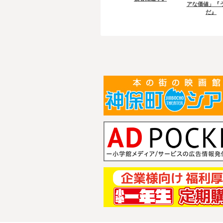
アな価値」『
だ』