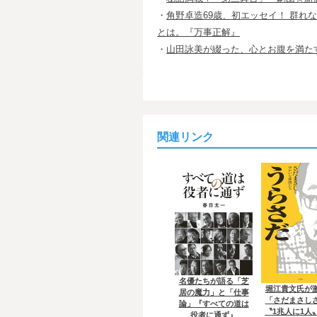
・
角野卓造69歳、初エッセイ！ 群
とは。『万事正解』
・
山田詠美が綴った、心とお腹を満た
関連リンク
名優たちが語る「芝
堀江貴文氏が
居の魔力」と「仕事
「さだまさし
論」『すべての道は
〝1兆人に1人
役者に通ず』