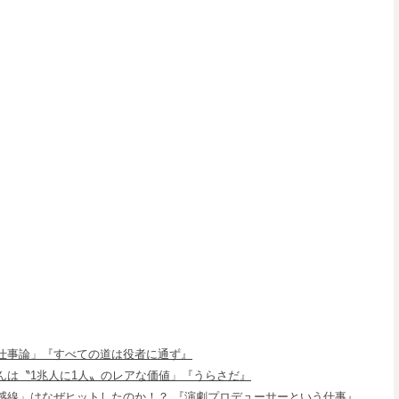
仕事論」『すべての道は役者に通ず』
んは〝1兆人に1人〟のレアな価値」『うらさだ』
感線」はなぜヒットしたのか！？ 『演劇プロデューサーという仕事』