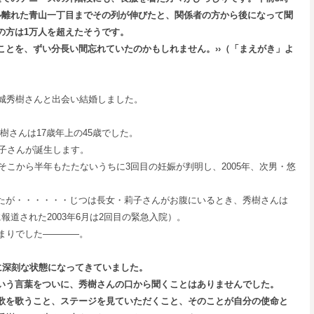
ル離れた青山一丁目までその列が伸びたと、関係者の方から後になって聞
の方は1
万人を超えたそうです。
ことを、ずい分長い間忘れていたのかもしれません。››（「まえがき」よ
西城秀樹さんと出会い結婚しました。
樹さんは17歳年上の45歳でした。
莉子さんが誕生します。
、そこから半年もたたないうちに3回目の妊娠が判明し、2005年、次男・悠
たが・・・・・・じつは長女・莉子さんがお腹にいるとき、秀樹さんは
報道された2003年6月は2回目の緊急入院）。
じまりでした――――。
に深刻な状態になってきていました。
いう言葉をついに、秀樹さんの口から聞くことはありませんでした。
歌を歌うこと、ステージを見ていただくこと、そのことが自分の使命と