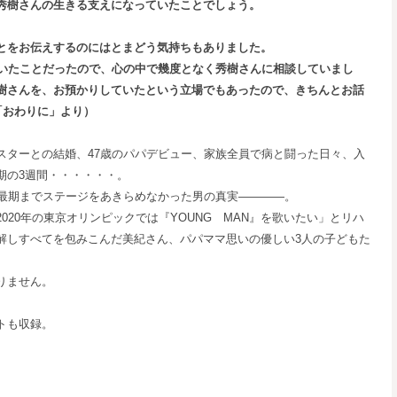
秀樹さんの生きる支えになっていたことでしょう。
とをお伝えするのにはとまどう気持ちもありました。
いたことだったので、心の中で幾度となく秀樹さんに相談していまし
樹さんを、お預かりしていたという立場でもあったので、きちんとお話
「おわりに」より）
スターとの結婚、47歳のパパデビュー、家族全員で病と闘った日々、入
期の3週間・・・・・・。
て最期までステージをあきらめなかった男の真実――――。
020年の東京オリンピックでは『YOUNG MAN』を歌いたい」とリハ
解しすべてを包みこんだ美紀さん、パパママ思いの優しい3人の子どもた
りません。
トも収録。