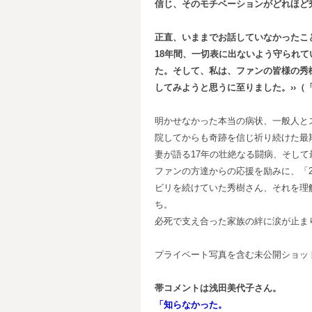
信じ、そのモチベーションがどれほど
正直、いままでお話していなかったこ
18
年間、一切表に出ないよう守られて
た。そして、私は、ファンの皆様の秀
してみようと思うに至りました。››（
明かせなかった本当の病状、一般人と
院してからも奇跡を信じ祈り続けた最
妻が語る17年の壮絶なる闘病、そし
ファンの方達からの応援を励みに、「2
ビリを続けていた秀樹さん、それを理
ち。
必死で支え合った家族の絆に涙が止ま
プライベート写真を含む未公開ショッ
帯コメントは浅田美代子さん。
「知らなかった。