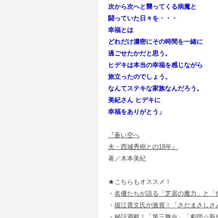
次から次へと襲ってくる病魔と
闘っていた日々を・・・
幸福とは
どれだけ濃密にその時間を一緒に
過ごせたかだと思う。
ヒデキは本当の幸福を感じながら
旅立ったのでしょう。
なんてステキな家族なんだろう。
美紀さん
ヒデキに
幸福をありがとう」
『蒼い空へ
夫・西城秀樹との18年』
著／木本美紀
★こちらもオススメ！
・
名優たちが語る「芝居の魔力」と「
・
堀江貴文氏が激賞！「さだまさしさ
・
秘話満載！「第三舞台」「劇団☆新