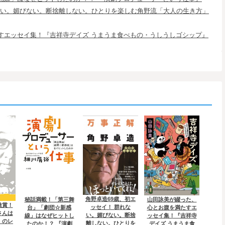
れない。媚びない。断捨離しない。ひとりを楽しむ角野流「大人の生き方」
すエッセイ集！『吉祥寺デイズ うまうま食べもの・うしうしゴシップ』
角野卓造69歳、初エ
秘話満載！「第三舞
山田詠美が綴った、
激賞！
ッセイ！ 群れな
台」「劇団☆新感
心とお腹を満たすエ
さんは
い。媚びない。断捨
線」はなぜヒットし
ッセイ集！『吉祥寺
〟のレ
離しない。ひとりを
たのか！？ 『演劇
デイズ うまうま食