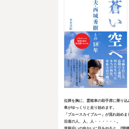
位牌を胸に、霊柩車の助手席に乗り込
車がゆっくりと走り始めます。
「ブルースカイブルー」が流れ始めま
沿道の人、人、人・・・・・・。
道路沿いの向かいに目をやると、2
階