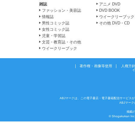
雑誌
アニメ DVD
ファッション・美容誌
DVD BOOK
情報誌
ウイークリーブック
男性コミック誌
その他 DVD・CD
女性コミック誌
児童・学習誌
文芸・教育誌・その他
ウイークリーブック
著作権・画像等使用
人権方
ABJマークは、この電子書店・電子書籍配信サービスが
ABJマー
掲載
© Shogakukan Inc. 