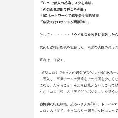
「GPSで個人の感染リスクを追跡」
「AIの画像診断で感染を判断」
「5Gネットワークで感染者を遠隔診療」
「病院ではロボットが看護師に」
そして・・・・・・
「ウイルスを故意に拡散した
技術と強権と監視を駆使した、異形の大国の異形
著者はこう説く。
«新型コロナで中国との関係が悪化した国がある一
に導入し、医療チームの派遣を求める国も少なく
になる。だからこそ、私たちは見えないところで
本が「コロナ後」の世界でどうポジションを築くか
強権的な行動制限、恐るべき人海戦術、トライ&エ
コロナの世界で、中国はより一層強大な国になっ