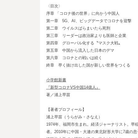
〈目次〉
序章 「コロナ後の世界」に向かう中国人
第一章 5G、AI、ビッグデータでコロナを迎撃
第二章 ウイルスばらまいたら死刑
第三章 リーダーは政治家よりも医師と企業
第四章 グローバル化する〝マスク大戦〟
第五章 中国から流入した日本のデマ
第六章 コロナとの戦いは続く
終章 早く抜け出した国が新しい世界をつくる
小学館新書
『新型コロナVS中国14億人』
著／浦上早苗
【著者プロフィール】
浦上早苗（うらがみ・さなえ）
1974年、福岡市生まれ。経済ジャーナリスト。早
者。2010年に中国・大連の東北財形大学に7歳