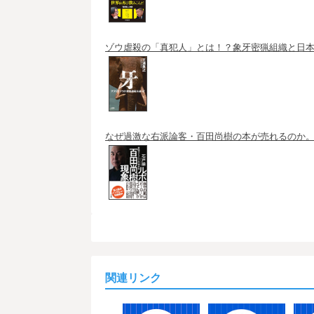
ゾウ虐殺の「真犯人」とは！？象牙密猟組織と日本
なぜ過激な右派論客・百田尚樹の本が売れるのか。
関連リンク