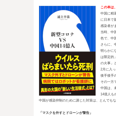
この本は
中国に精通
に日本で
感染者が
当時、中
色で、中
さらに、
明らかに
は限定的
の火事」
2月に入
後手後手
その一方
中国は、
14億人
中国が感染抑制のために講じた対策は、とんでも
「マスクを外すとドローンが警告」