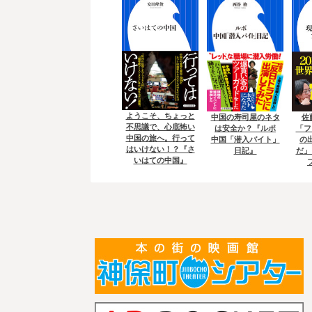
ようこそ、ちょっと
佐
中国の寿司屋のネタ
不思議で、心底怖い
「フ
は安全か？『ルポ
中国の旅へ。行って
の
中国「潜入バイト」
はいけない！？『さ
だ」
日記』
いはての中国』