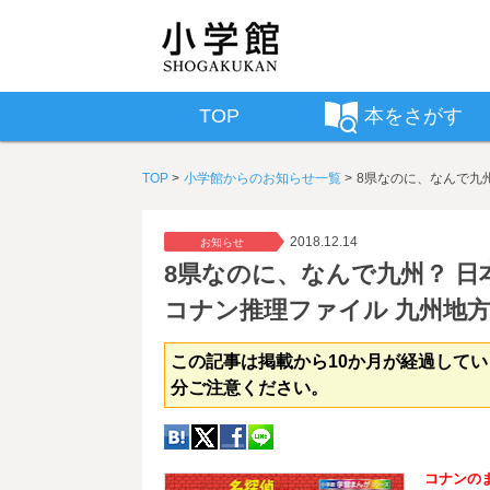
TOP
本をさがす
TOP
小学館からのお知らせ一覧
8県なのに、なんで九
2018.12.14
お知らせ
8県なのに、なんで九州？ 日
コナン推理ファイル 九州地
この記事は掲載から10か月が経過して
分ご注意ください。
コナンの