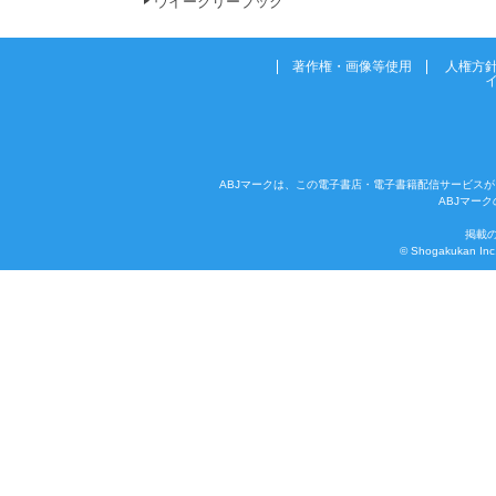
ウイークリーブック
著作権・画像等使用
人権方
ABJマークは、この電子書店・電子書籍配信サービスが
ABJマー
掲載
© Shogakukan Inc. 