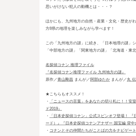
思いがけない犯人の動機とは・・・？
ほかにも、九州地方の自然・産業・文化・歴史がわ
方8県の地理を楽しみながら学べます！
この「九州地方の謎」に続き、「日本地理の謎」
「中部地方の謎」「関東地方の謎」「北海道・東
名探偵コナン 推理ファイル
『名探偵コナン推理ファイル 九州地方の謎』
原作／
青山剛昌
まんが／
阿部ゆたか
まんが／
丸 
★こちらもオススメ！
・
「ニュースの言葉」をあなたの切り札に！！安室
ド2019』
・
「日本史探偵コナン」公式スピンオフ登場！ 『
ード）』『日本史探偵コナンアナザー 国宝編 背
・
コナンとその仲間たちがことばの力をナビゲート