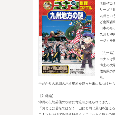
名探偵コ
リーズ「
九州とい
ど南西諸
日本のも
九州と沖
ージ）を
【九州編
コナンは
博士の大
佐賀県の
ち。
手がかりの地図の示す場所を巡った末に見つけた
【沖縄編】
沖縄の伝統芸能の役者に脅迫状が送られてきた。
「おまえは若松ではなく、山伏と同じ最期を迎え
コナンたちは彼を焼き殺そうとつけねらう犯人の