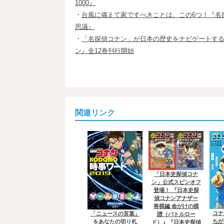
1000』
・
台風に備えて家ですべきことは、この6つ！『名
思議』
・
「名探偵コナン」が日本の歴史をナビゲートす
ン』全12巻刊行開始
関連リンク
「日本史探偵コナ
ン」公式スピンオフ
登場！ 『日本史探
偵コナンアナザー
将棋編 命がけの棋
コナ
「ニュースの言葉」
譜（バトルロー
ちが
をあなたの切り札
ド）』『日本史探偵