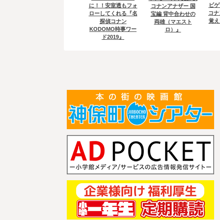
ビゲ
に！！安室透もフォ
コナンアナザー 国
コナ
ローしてくれる『名
宝編 背中合わせの
覚え
探偵コナン
両雄（マエスト
KODOMO時事ワー
ロ）』
ド2019』