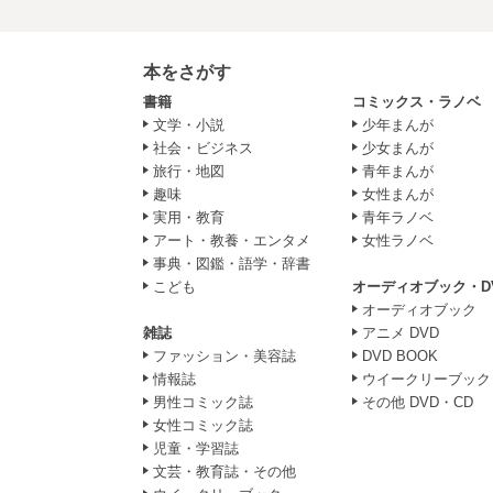
本をさがす
書籍
コミックス・ラノベ
文学・小説
少年まんが
社会・ビジネス
少女まんが
旅行・地図
青年まんが
趣味
女性まんが
実用・教育
青年ラノベ
アート・教養・エンタメ
女性ラノベ
事典・図鑑・語学・辞書
こども
オーディオブック・D
オーディオブック
雑誌
アニメ DVD
ファッション・美容誌
DVD BOOK
情報誌
ウイークリーブック
男性コミック誌
その他 DVD・CD
女性コミック誌
児童・学習誌
文芸・教育誌・その他