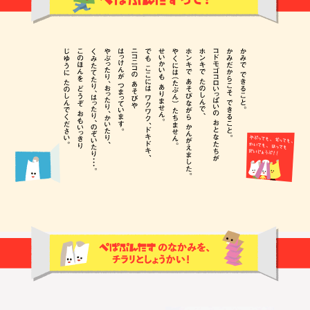
NHK Eテレ『SWITCHインタビュー 達人達 』に本誌デザイナ
ー・祖父江慎さんがケラリーノ・サンドロヴィッチさんと出
演！
【終了】2019.07.10
2019年7月13
NEW
イベント
日〜15日 TOKYO ART BOOK FAIR 2019に『ぺぱぷんたす』
出展！
2019.07.10
ぺぱぷんたす003、本日発売です！
NEW
【終了】2019.07.10
『かこさとしの世
NEW
イベント
界』展覧会のおしらせ