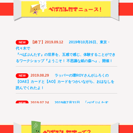
【終了】2019.09.12
2019年10月26日、東京・
NEW
代々木で
『ぺぱぷんたす』の世界を、五感で感じ、体験することができ
るワークショップ『ようこそ！ 不思議な紙の森へ』、開催！
2019.08.29
ラッパーの環ROYさんがふろくの
NEW
【OAE】カードと【AO】カードをつかいながら、おはなしを
読んでくれたよ！
2019.07.24
2019年7月31日、「ぺぱぷんたす
NEW
003」刊行記念 祖父江慎さん+脇田あすかさんトーク＆サイン
会イベント
【終了】2019.07.10
2019年7月13日、夜10時から
NEW