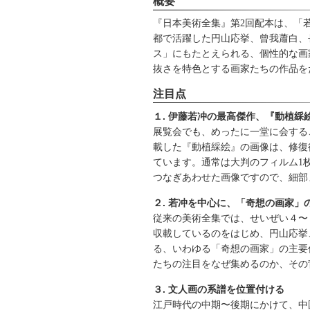
概要
『日本美術全集』第2回配本は、「
都で活躍した円山応挙、曾我蕭白、
ス」にもたとえられる、個性的な画
抜さを特色とする画家たちの作品を
注目点
１. 伊藤若冲の最高傑作、『動植綵
展覧会でも、めったに一堂に会する
載した『動植綵絵』の画像は、修復
ています。通常は大判のフィルム1
つなぎあわせた画像ですので、細部
２. 若冲を中心に、「奇想の画家」
従来の美術全集では、せいぜい４〜
収載しているのをはじめ、円山応挙
る、いわゆる「奇想の画家」の主要
たちの注目をなぜ集めるのか、その
３. 文人画の系譜を位置付ける
江戸時代の中期〜後期にかけて、中