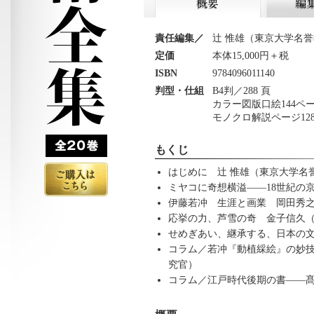
第2回配本 若冲
概要
編集後期
責任編集／
辻 惟雄（東京大学名
定価
本体15,000円＋税
ISBN
9784096011140
判型・仕組
B4判／288 頁
カラー図版口絵144ペ
モノクロ解説ページ1
日本美
もくじ
術全集
はじめに 辻 惟雄（東京大学名
ミヤコに奇想横溢――18世紀の
伊藤若冲 生涯と画業 岡田秀之（
ご購入はこち
応挙の力、芦雪の奇 金子信久
らから
せめぎあい、継承する、日本の
コラム／若冲『動植綵絵』の妙技
究官）
コラム／江戸時代後期の書――