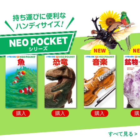
購入
購入
購入
購
すべて見る >