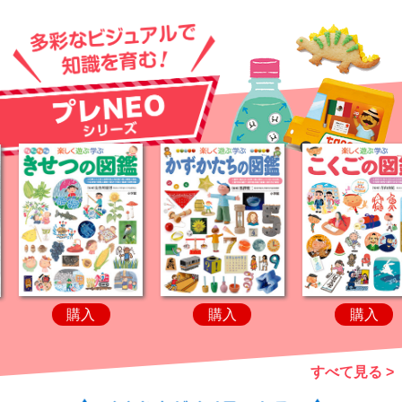
購入
購入
購
すべて見る >