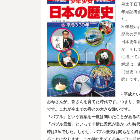
皇太子殿
年頭記者
た。
30年続
歴代の元
日本史学
が、そし
に描いて
解説は、
（歴史コ
師）です
‹‹平成
お母さんが、皆さんを育てた時代です。つまり、
です。これが今までの巻との大きな違いです。
「バブル」という言葉を一度は聞いたことがある
「バブル景気」といって非情に景気が良かった時
時は3
％でした。しかし、バブル景気は間もなく終
ることになります。この時に出てくるキーワード