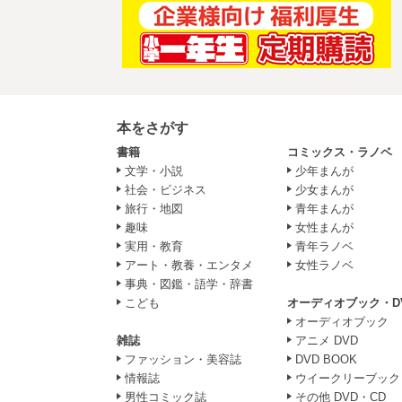
本をさがす
書籍
コミックス・ラノベ
文学・小説
少年まんが
社会・ビジネス
少女まんが
旅行・地図
青年まんが
趣味
女性まんが
実用・教育
青年ラノベ
アート・教養・エンタメ
女性ラノベ
事典・図鑑・語学・辞書
こども
オーディオブック・D
オーディオブック
雑誌
アニメ DVD
ファッション・美容誌
DVD BOOK
情報誌
ウイークリーブック
男性コミック誌
その他 DVD・CD