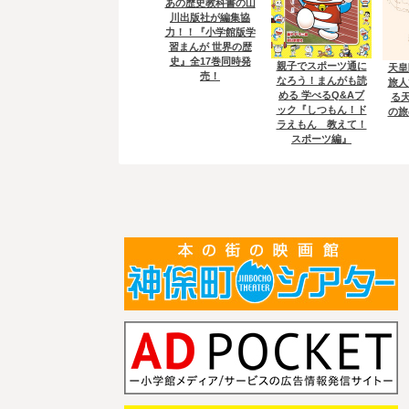
あの歴史教科書の山
川出版社が編集協
力！！『小学館版学
習まんが 世界の歴
史』全17巻同時発
親子でスポーツ通に
天皇
売！
なろう！まんがも読
旅人
める 学べるQ&Aブ
る天
ック『しつもん！ド
の旅
ラえもん 教えて！
スポーツ編』