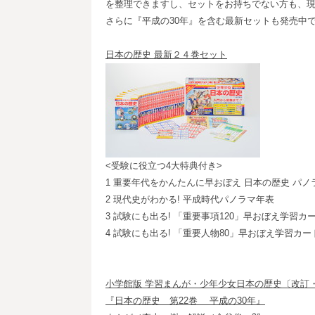
を整理できますし、セットをお持ちでない方も、
さらに『平成の30年』を含む最新セットも発売中
日本の歴史 最新２４巻セット
<受験に役立つ4大特典付き>
1 重要年代をかんたんに早おぼえ 日本の歴史 パノ
2 現代史がわかる! 平成時代パノラマ年表
3 試験にも出る! 「重要事項120」早おぼえ学習カ
4 試験にも出る! 「重要人物80」早おぼえ学習カー
小学館版 学習まんが・少年少女日本の歴史〔改訂
『日本の歴史 第22巻 平成の30年』