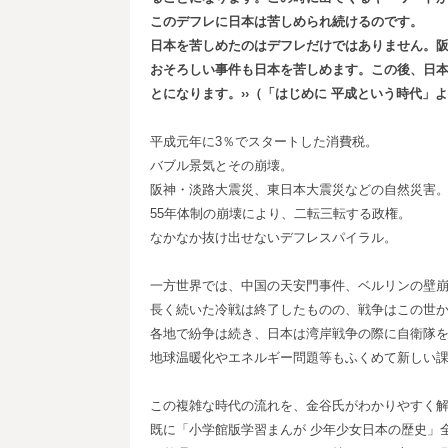
このデフレに日本は苦しめられ続けるのです。
日本を苦しめたのはデフレだけではありません。
おそろしい事件も日本を苦しめます。この後、日
とになります。››（「はじめに
平成という時代」よ
平成元年に3％でスタートした消費税。
バブル景気とその崩壊。
阪神・淡路大震災、東日本大震災などの自然災害
55年体制の崩壊により、二転三転する政権。
なかなか抜け出せないデフレスパイラル。
一方世界では、中国の天安門事件、ベルリンの壁
長く続いた冷戦は終了したものの、戦争はこの世
各地で紛争は続き、日本は湾岸戦争の際に自衛隊
地球温暖化やエネルギー問題等もふくめて新しい
この複雑な時代の流れを、金谷氏がわかりやすく
既に「小学館版学習まんが 少年少女日本の歴史」