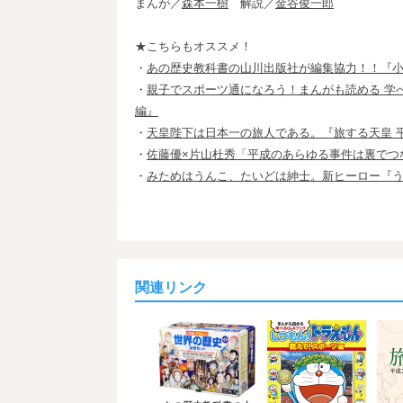
まんが／
森本一樹
解説／
金谷俊一郎
★こちらもオススメ！
・
あの歴史教科書の山川出版社が編集協力！！『小
・
親子でスポーツ通になろう！まんがも読める 学
編』
・
天皇陛下は日本一の旅人である。『旅する天皇 
・
佐藤優×片山杜秀「平成のあらゆる事件は裏でつ
・
みためはうんこ、たいどは紳士。新ヒーロー『
関連リンク