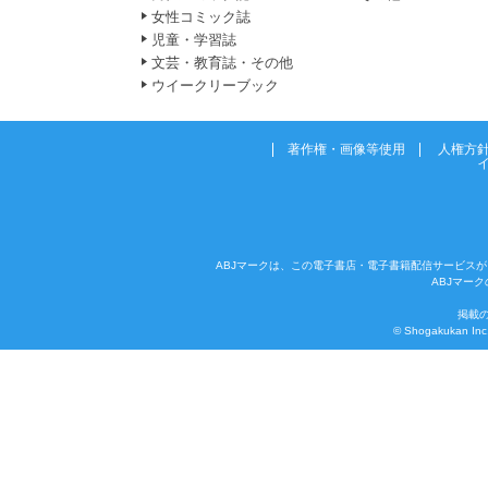
女性コミック誌
児童・学習誌
文芸・教育誌・その他
ウイークリーブック
著作権・画像等使用
人権方
ABJマークは、この電子書店・電子書籍配信サービスが
ABJマー
掲載
© Shogakukan Inc. 