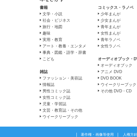
書籍
コミックス・ラノベ
文学・小説
少年まんが
社会・ビジネス
少女まんが
旅行・地図
青年まんが
趣味
女性まんが
実用・教育
青年ラノベ
アート・教養・エンタメ
女性ラノベ
事典・図鑑・語学・辞書
こども
オーディオブック・D
オーディオブック
雑誌
アニメ DVD
ファッション・美容誌
DVD BOOK
情報誌
ウイークリーブック
男性コミック誌
その他 DVD・CD
女性コミック誌
児童・学習誌
文芸・教育誌・その他
ウイークリーブック
著作権・画像等使用
人権方