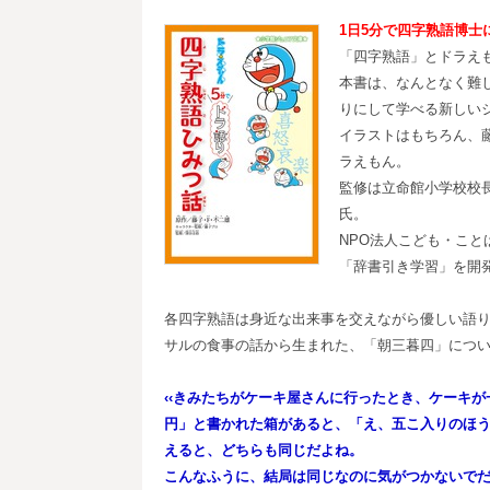
1
日5
分で四字熟語博士
「四字熟語」とドラえ
本書は、なんとなく難
りにして学べる新しい
イラストはもちろん、
ラえもん。
監修は立命館小学校校
氏。
NPO法人こども・こ
「辞書引き学習」を開
各四字熟語は身近な出来事を交えながら優しい語
サルの食事の話から生まれた、「朝三暮四」につ
‹‹きみたちがケーキ屋さんに行ったとき、ケーキ
円」と書かれた箱があると、「え、五こ入りのほ
えると、どちらも同じだよね。
こんなふうに、結局は同じなのに気がつかないで