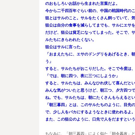
のおもしろいお話から生まれた言葉だよ。
今から二千四百年ぐらい前の、中国の戦国時代の
狙とはサルのこと。サルをたくさん飼っていて、
狙公は自分の食事を減らしてまでも、サルにエサ
だけど、狙公は貧乏になってしまった。そこで、
ルたちにきらわれたくない。
狙公はサルに言った。
「おまえたちに、エサのドングリをあげるとき、
う」
すると、サルたちがおこりだした。そこで今度は
「では、朝に四つ、夜に三つにしようか」
すると、サルたちは、みんなひれ伏して喜んだと
みんな気がついたと思うけど、朝三つ、夕方四つ
ね。でも、サルたちは、朝にたくさんもらえると
「朝三暮四」とは、このサルたちのように、目先
で、少し人をバカにするようなときに使われるよ
また、この狙公のように、口先で人をだますという
ちなみに、「朝三暮四」によく似た「朝令暮改」