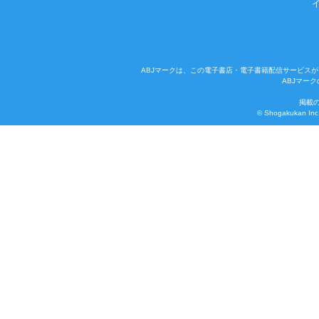
ABJマークは、この電子書店・電子書籍配信サービスが
ABJマー
掲載
© Shogakukan Inc. 