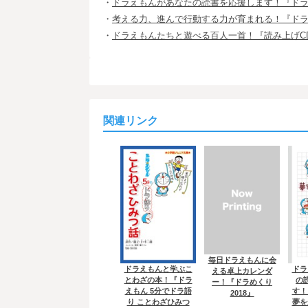
・
ドラえもんがあなたの読書を応援します！『ド
・
考える力、進んで行動する力が育まれる！『ドラ
・
ドラえもんたちと遊べる百人一首！『読み上げC
関連リンク
毎日ドラえもんに会
ドラえもんと学ぶこ
ドラ
える卓上カレンダ
とわざの本！『ドラ
の
ー！『ドラめくり
えもん 5分でドラ語
す！
2018』
り ことわざひみつ
夢を