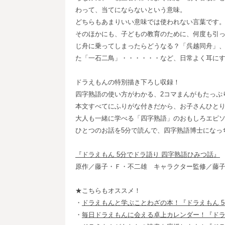
わって、当てにならないという意味。
どちらもあまりいい意味では使われない言葉です
そのほかにも、子どもの教育のために、何度も引
じ舟に乗ってしまったらどうなる？「呉越同舟」
た「一石二鳥」・・・・・・など、日常よく耳に
ドラえもんの特別描き下ろし収録！
四字熟語の使い方がわかる、2コマまんがもたっぷ
本文すべてにふりがな付きだから、お子さんひとり
大人も一緒に学べる「四字熟語」のおもしろエピ
ひとつのお話を5分で読んで、四字熟語博士になっ
『ドラえもん 5分でドラ語り 四字熟語ひみつ話』
原作／藤子・Ｆ・不二雄 キャラクター監修／藤
★こちらもオススメ！
・
ドラえもんと学ぶことわざの本！『ドラえもん 5
・
毎日ドラえもんに会える卓上カレンダー！『ドラめ