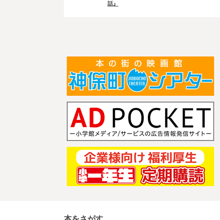
話』
本をさがす