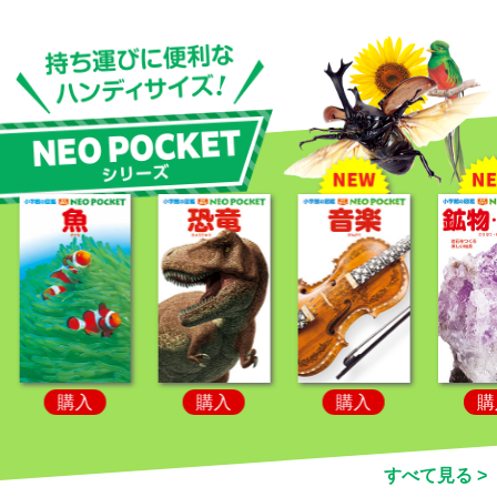
購入
購入
購入
購
すべて見る >