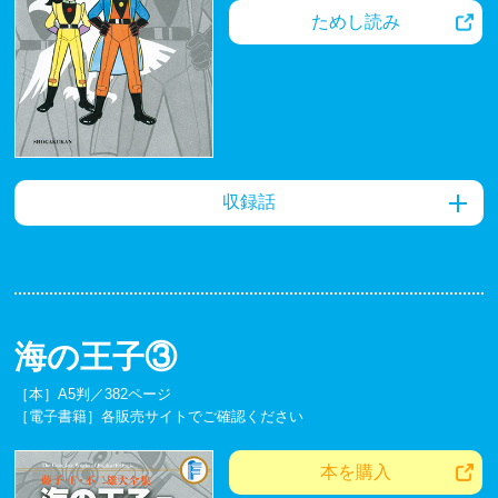
ためし読み
収録話
海の王子③
［本］A5判／382ページ
［電子書籍］各販売サイトでご確認ください
本を購入