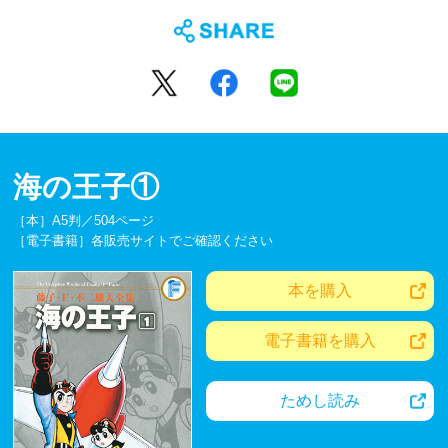
海の王子①
［本］A5判／504ページ
［電子書籍］各販売サイトでご確認ください
本を購入
電子書籍を購入
ためし読み