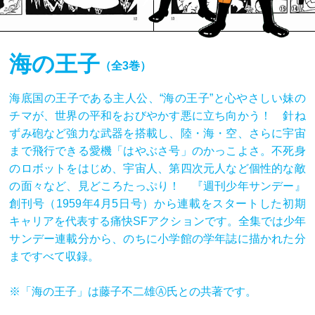
海の王子
（全3巻）
海底国の王子である主人公、“海の王子”と心やさしい妹の
チマが、世界の平和をおびやかす悪に立ち向かう！ 針ね
ずみ砲など強力な武器を搭載し、陸・海・空、さらに宇宙
まで飛行できる愛機「はやぶさ号」のかっこよさ。不死身
のロボットをはじめ、宇宙人、第四次元人など個性的な敵
の面々など、見どころたっぷり！ 『週刊少年サンデー』
創刊号（1959年4月5日号）から連載をスタートした初期
キャリアを代表する痛快SFアクションです。全集では少年
サンデー連載分から、のちに小学館の学年誌に描かれた分
まですべて収録。
※「海の王子」は藤子不二雄Ⓐ氏との共著です。