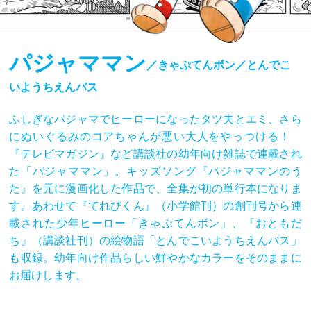
パジャママン
／きゃぷてんボン／とんでこ
いようちえんバス
ふしぎなパジャマでヒーローになったタツ夫とエミ、さら
にぬいぐるみのコアちゃんが悪い大人をやっつける！
『テレビマガジン』など講談社の幼年向け雑誌で連載され
た「パジャママン」。キッズソング『パジャママンのう
た』を元に漫画化した作品で、全集が初の単行本になりま
す。あわせて『てれびくん』（小学館刊）の創刊号から連
載された少年ヒーロー「きゃぷてんボン」、『おともだ
ち』（講談社刊）の絵物語「とんでこいようちえんバス」
も収録。幼年向け作品らしい鮮やかなカラーをそのままに
お届けします。