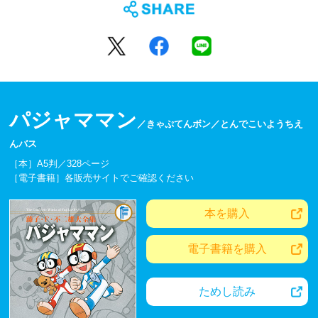
パジャママン
／きゃぷてんボン／とんでこいようちえ
んバス
［本］A5判／328ページ
［電子書籍］各販売サイトでご確認ください
本を購入
電子書籍を購入
ためし読み