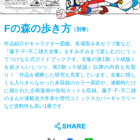
Fの森の歩き方
（別巻）
作品紹介やキャラクター図鑑、名場面＆名セリフ集など、
『藤子･F･不二雄大全集』をすみずみまで楽しむのにうっ
てつけな公式ガイドブックです。全集の第1期（※紙版）
を総ざらいしつつ、第2期（※紙版）以降の内容も先取
り！ 作品を横断した研究も充実しています。全集に惜し
くも入りきらなかった未収録のカラー扉絵や、連載時だけ
に描かれた企画漫画や告知カットも収録。藤子･F･不二雄
のまんが連載史大年表や歴代コミックスカバーギャラリー
など資料性も高い1冊です。