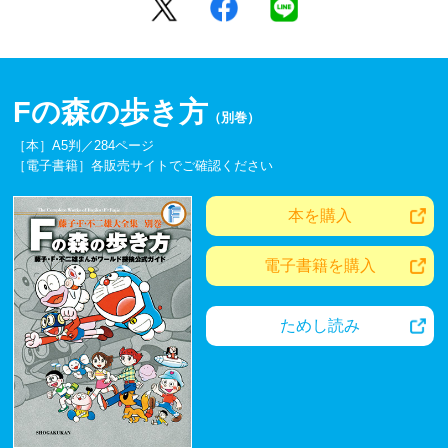
Fの森の歩き方
（別巻）
［本］A5判／284ページ
［電子書籍］各販売サイトでご確認ください
本を購入
電子書籍を購入
ためし読み