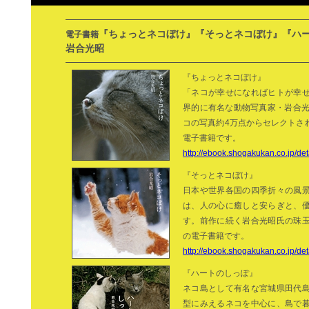
『ちょっとネコぼけ』『そっとネコぼけ』『ハ
電子書籍
岩合光昭
『ちょっとネコぼけ』
「ネコが幸せになればヒトが幸
界的に有名な動物写真家・岩合光
コの写真約4万点からセレクトさ
電子書籍です。
http://ebook.shogakukan.co.jp/d
『そっとネコぼけ』
日本や世界各国の四季折々の風
は、人の心に癒しと安らぎと、
す。前作に続く岩合光昭氏の珠
の電子書籍です。
http://ebook.shogakukan.co.jp/d
『ハートのしっぽ』
ネコ島として有名な宮城県田代
型にみえるネコを中心に、島で