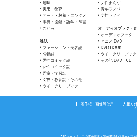
趣味
女性まんが
実用・教育
青年ラノベ
アート・教養・エンタメ
女性ラノベ
事典・図鑑・語学・辞書
こども
オーディオブック・D
オーディオブック
雑誌
アニメ DVD
ファッション・美容誌
DVD BOOK
情報誌
ウイークリーブック
男性コミック誌
その他 DVD・CD
女性コミック誌
児童・学習誌
文芸・教育誌・その他
ウイークリーブック
著作権・画像等使用
人権方
ABJマークは、この電子書店・電子書籍配信サービスが