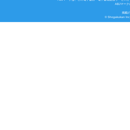
ABJマー
掲載
© Shogakukan Inc. 