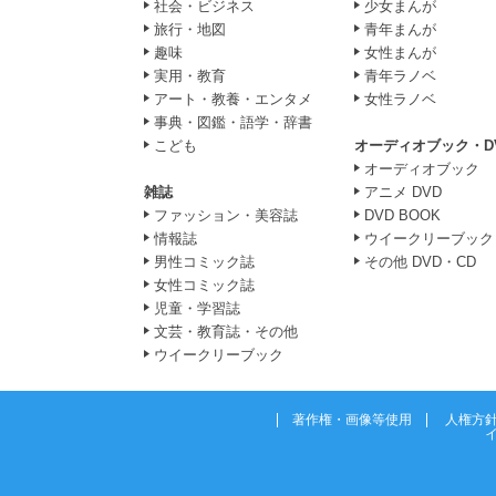
社会・ビジネス
少女まんが
旅行・地図
青年まんが
趣味
女性まんが
実用・教育
青年ラノベ
アート・教養・エンタメ
女性ラノベ
事典・図鑑・語学・辞書
こども
オーディオブック・D
オーディオブック
雑誌
アニメ DVD
ファッション・美容誌
DVD BOOK
情報誌
ウイークリーブック
男性コミック誌
その他 DVD・CD
女性コミック誌
児童・学習誌
文芸・教育誌・その他
ウイークリーブック
著作権・画像等使用
人権方