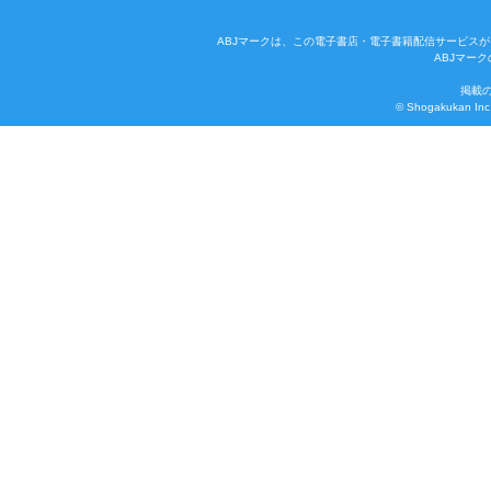
ABJマークは、この電子書店・電子書籍配信サービスが
ABJマー
掲載
© Shogakukan Inc. 