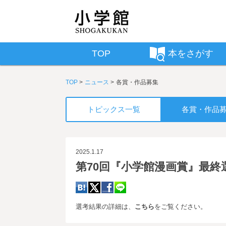
TOP
本をさがす
TOP
ニュース
各賞・作品募集
トピックス一覧
各賞・作品
2025.1.17
第70回『小学館漫画賞』最
選考結果の詳細は、
こちら
をご覧ください。