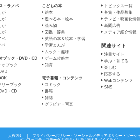
ス・ラノベ
こどもの本
トピックス一覧
んが
絵本
各賞・作品募集
んが
遊べる本・絵本
テレビ・映画化情
んが
読み物
新聞広告
んが
図鑑・辞典
メディア紹介情報
ノベ
英語の本＆絵本・学習
ノベ
学習まんが
関連サイト
ムック・趣味
注目サイト
オブック・DVD・CD
ゲーム攻略本
学ぶ・育てる
ィオブック
知育
楽しむ
DVD
応募する
OOK
電子書籍・コンテンツ
Webコンテンツ
クリーブック
コミック
SNS
DVD・CD
書籍
雑誌
グラビア・写真
人権方針
プライバシーポリシー・ソーシャルメディアポリシー・ソーシ
インフォマティブデータの取得・利用に関するガイドライン