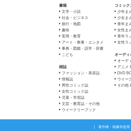
書籍
コミック
文学・小説
少年ま
社会・ビジネス
少女ま
旅行・地図
青年ま
趣味
女性ま
実用・教育
青年ラ
アート・教養・エンタメ
女性ラ
事典・図鑑・語学・辞書
こども
オーディ
オーデ
雑誌
アニメ 
ファッション・美容誌
DVD B
情報誌
ウイー
男性コミック誌
その他 
女性コミック誌
児童・学習誌
文芸・教育誌・その他
ウイークリーブック
著作権・画像等使用