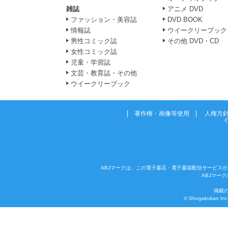
雑誌
アニメ DVD
ファッション・美容誌
DVD BOOK
情報誌
ウイークリーブック
男性コミック誌
その他 DVD・CD
女性コミック誌
児童・学習誌
文芸・教育誌・その他
ウイークリーブック
著作権・画像等使用
人権方
ABJマークは、この電子書店・電子書籍配信サービスが
ABJマー
掲載
© Shogakukan Inc. 