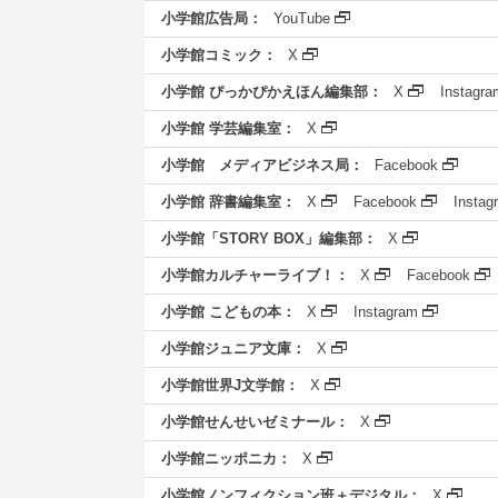
小学館広告局：
YouTube
小学館コミック：
X
小学館 ぴっかぴかえほん編集部：
X
Instagra
小学館 学芸編集室：
X
小学館 メディアビジネス局：
Facebook
小学館 辞書編集室：
X
Facebook
Instag
小学館「STORY BOX」編集部：
X
小学館カルチャーライブ！：
X
Facebook
小学館 こどもの本：
X
Instagram
小学館ジュニア文庫：
X
小学館世界J文学館：
X
小学館せんせいゼミナール：
X
小学館ニッポニカ：
X
小学館ノンフィクション班＋デジタル：
X