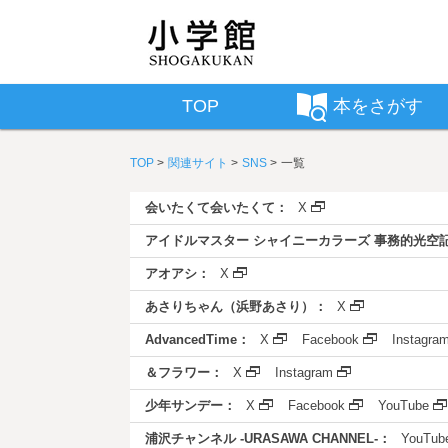
TOP
本をさがす
TOP
関連サイト
SNS
一覧
会いたくて会いたくて：
X
アイドルマスター シャイニーカラーズ 事務的光空
アオアシ：
X
あさりちゃん（浜野あさり）：
X
AdvancedTime：
X
Facebook
Instagra
＆フラワー：
X
Instagram
少年サンデー：
X
Facebook
YouTube
浦沢チャンネル -URASAWA CHANNEL-：
YouTub