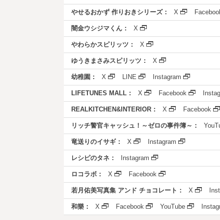
やせるおかず 作りおきシリーズ：
X
Faceboo
闇金ウシジマくん：
X
やわらかスピリッツ：
X
ゆうきまさみスピリッツ：
X
幼稚園：
X
LINE
Instagram
LIFETUNES MALL：
X
Facebook
Insta
REALKITCHEN&INTERIOR：
X
Facebook
リッチ警官キャッシュ！～ゼロの事件簿～：
YouT
竜送りのイサギ：
X
Instagram
レシピのタネ：
Instagram
ロコラボ：
X
Facebook
若月佑美写真集 アンド チョコレート：
X
Ins
和樂：
X
Facebook
YouTube
Insta