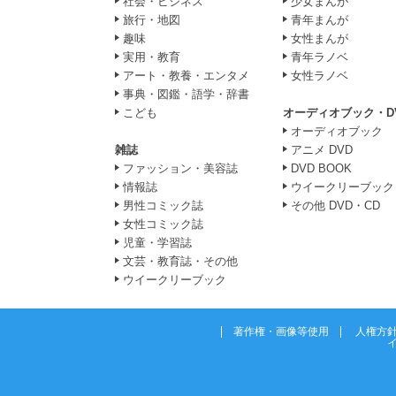
社会・ビジネス
少女まんが
旅行・地図
青年まんが
趣味
女性まんが
実用・教育
青年ラノベ
アート・教養・エンタメ
女性ラノベ
事典・図鑑・語学・辞書
こども
オーディオブック・D
オーディオブック
雑誌
アニメ DVD
ファッション・美容誌
DVD BOOK
情報誌
ウイークリーブック
男性コミック誌
その他 DVD・CD
女性コミック誌
児童・学習誌
文芸・教育誌・その他
ウイークリーブック
著作権・画像等使用
人権方