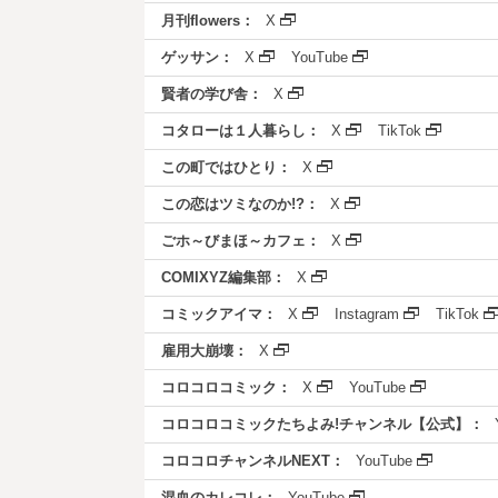
月刊flowers：
X
ゲッサン：
X
YouTube
賢者の学び舎：
X
コタローは１人暮らし：
X
TikTok
この町ではひとり：
X
この恋はツミなのか!?：
X
ごホ～びまほ～カフェ：
X
COMIXYZ編集部：
X
コミックアイマ：
X
Instagram
TikTok
雇用大崩壊：
X
コロコロコミック：
X
YouTube
コロコロコミックたちよみ!チャンネル【公式】：
コロコロチャンネルNEXT：
YouTube
混血のカレコレ：
YouTube