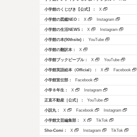
小学館のくじびき【公式】：
X
小学館の図鑑NEO：
X
Instagram
小学館の生活NEWS：
X
Instagram
小学館の本(90thsite)：
YouTube
小学館の翻訳本：
X
小学館ブックピープル：
X
YouTube
小学館英語絵本（Official）：
X
Facebook
小学館宣伝部：
Facebook
小学８年生：
X
Instagram
正直不動産［公式］：
YouTube
小説丸：
X
Facebook
Instagram
小学館文芸編集部：
X
TikTok
Sho-Comi：
X
Instagram
TikTok