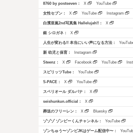
8760 by postseven：
X
YouTube
女性セブン：
X
YouTube
Instagram
白濱亜嵐2nd写真集 Hallelujah!!：
X
銀 シロガネ：
X
人生が変わる!! 本当にいい声になる方法：
YouTub
新 幼児と保育：
Instagram
Steenz：
X
Facebook
YouTube
Ins
スピリッツTube：
YouTube
S-PACE：
X
YouTube
スペリオール ダルパナ：
X
seishunkun.official：
X
葬送のフリーレン：
X
Bluesky
ゾゾゾ ゾンビーくんチャンネル：
YouTube
ゾンちゅう〜ゾンビJKはゲーム配信中〜：
YouTu