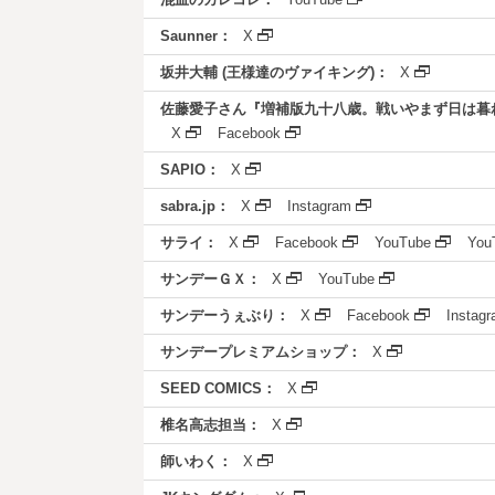
Saunner：
X
坂井大輔 (王様達のヴァイキング)：
X
佐藤愛子さん『増補版九十八歳。戦いやまず日は暮
X
Facebook
SAPIO：
X
sabra.jp：
X
Instagram
サライ：
X
Facebook
YouTube
You
サンデーＧＸ：
X
YouTube
サンデーうぇぶり：
X
Facebook
Instag
サンデープレミアムショップ：
X
SEED COMICS：
X
椎名高志担当：
X
師いわく：
X