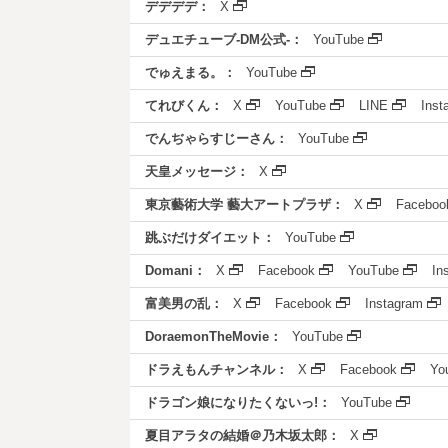
デデデデ：
X
デュエチューブ-DM公式-：
YouTube
でゅえまる。：
YouTube
てれびくん：
X
YouTube
LINE
Inst
でんぢゃらすじーさん：
YouTube
天皇メッセージ：
X
東京藝術大学 藝大アートプラザ：
X
Faceboo
跳ぶだけダイエット：
YouTube
Domani：
X
Facebook
YouTube
In
富美男の乱：
X
Facebook
Instagram
DoraemonTheMovie：
YouTube
ドラえもんチャンネル：
X
Facebook
Yo
ドラゴン娘になりたくないっ!：
YouTube
夏目アラタの結婚＠乃木坂太郎：
X