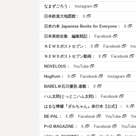
なまずごろう：
Instagram
日本鉄道大地図館：
X
日本の本 Japanese Books for Everyone：
X
日本美術全集 編集戦記：
Facebook
ＮＥＷＳポストセブン：
X
Facebook
In
ＮＥＷＳポストセブン動画：
X
Facebook
NOVELOUS：
YouTube
HugKum：
X
Facebook
Instagram
BABEL＠石川優吾.連載：
X
ハム太郎(とっとこハム太郎)：
Facebook
はるな檸檬『ダルちゃん』単行本【公式】：
X
BE-PAL：
X
Facebook
YouTube
Yo
P+D MAGAZINE：
X
Facebook
YouTub