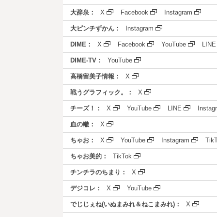
大辞泉：
X
Facebook
Instagram
大ピンチずかん：
Instagram
DIME：
X
Facebook
YouTube
LINE
DIME-TV：
YouTube
高橋留美子情報：
X
戦うグラフィック。：
X
チーズ！：
X
YouTube
LINE
Instag
血の轍：
X
ちゃお：
X
YouTube
Instagram
Tik
ちゃお美的：
TikTok
チンチラのちまり：
X
デジコレ：
X
YouTube
でじじぇね(いぬまみれ＆ねこまみれ)：
X