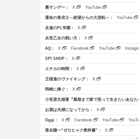
裏サンデー：
X
YouTube
運命の巻戻士～絶望からの大逆転～：
YouTube
永遠のPL学園：
X
永世乙女の戦い方：
X
AQ：
X
Facebook
YouTube
Instag
SPI SHOP：
X
エチカの時間：
X
王様達のヴァイキング：
X
岡崎に捧ぐ：
X
小笠原文雄著『最期まで家で笑って生きたいあなた
お酒は夫婦になってから：
X
Oggi：
X
Facebook
YouTube
YouT
落合陽一“ゼロヒャク教科書”：
X