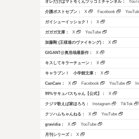
オレだけはマトモくんツッコミチャンネル：
YouT
介護ポストセブン：
X
Facebook
YouTub
ガイシューイッショク！：
X
ガガガ文庫：
X
YouTube
加藤剛 (王様達のヴァイキング)：
X
GIGANT@奥浩哉最新作：
X
キスしてキラーチューン：
X
キャラブン！ 小学館文庫：
X
CanCam：
X
Facebook
YouTube
I
99%サキュバスちゃん【公式】：
X
クジマ歌えば家ほろろ：
Instagram
TikTok
クソハムちゃんねる：
X
YouTube
gravidia：
X
YouTube
月刊シリーズ：
X