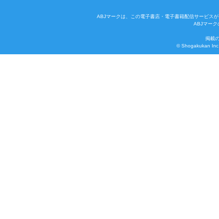
ABJマークは、この電子書店・電子書籍配信サービスが
ABJマー
掲載
© Shogakukan Inc. 