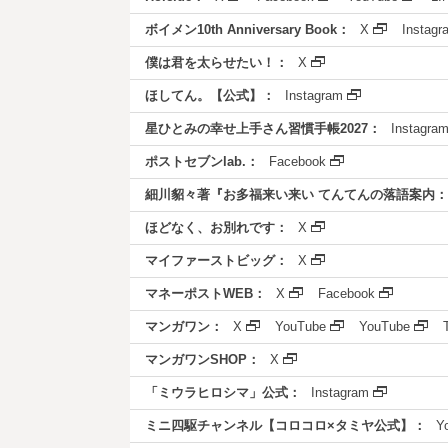
ボイメン10th Anniversary Book：
X
Instagr
僕は君を太らせたい！：
X
ほしてん。【公式】：
Instagram
星ひとみの幸せ上手さん習慣手帳2027：
Instagra
ポストセブンlab.：
Facebook
細川貂々著『お多福来い来い てんてんの落語案内：
ほどなく、お別れです：
X
マイファーストビッグ：
X
マネーポストWEB：
X
Facebook
マンガワン：
X
YouTube
YouTube
マンガワンSHOP：
X
「ミウラヒロシマ」公式：
Instagram
ミニ四駆チャンネル【コロコロ×タミヤ公式】：
Y