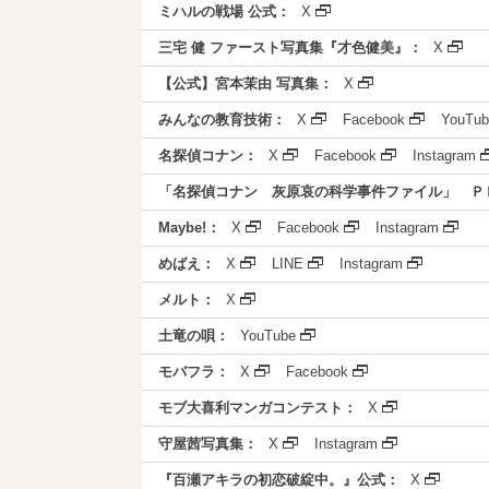
ミハルの戦場 公式：
X
三宅 健 ファースト写真集『才色健美』：
X
【公式】宮本茉由 写真集：
X
みんなの教育技術：
X
Facebook
YouTub
名探偵コナン：
X
Facebook
Instagram
「名探偵コナン 灰原哀の科学事件ファイル」 Ｐ
Maybe!：
X
Facebook
Instagram
めばえ：
X
LINE
Instagram
メルト：
X
土竜の唄：
YouTube
モバフラ：
X
Facebook
モブ大喜利マンガコンテスト：
X
守屋茜写真集：
X
Instagram
『百瀬アキラの初恋破綻中。』公式：
X