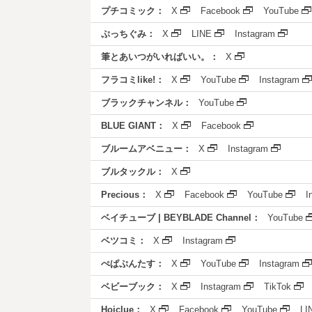
プチコミック：
X
Facebook
YouTube
ぷっちぐみ：
X
LINE
Instagram
筆とあいつがいればいい。：
X
フラコミlike!：
X
YouTube
Instagram
ブラックチャンネル：
YouTube
BLUE GIANT：
X
Facebook
ブルームアベニュー：
X
Instagram
ブルタックル：
X
Precious：
X
Facebook
YouTube
I
ベイチューブ | BEYBLADE Channel：
YouTube
ベツコミ：
X
Instagram
ぺぱぷんたす：
X
YouTube
Instagram
ベビーブック：
X
Instagram
TikTok
Hoiclue：
X
Facebook
YouTube
LI