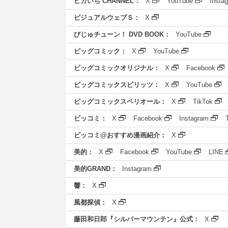
ピカいち CHANNEL：
X
YouTube
Insta
ビジュアルウェブＳ：
X
びじゅチューン！ DVD BOOK：
YouTube
ビッグコミック：
X
YouTube
ビッグコミックオリジナル：
X
Facebook
ビッグコミックスピリッツ：
X
YouTube
ビッグコミックスペリオール：
X
TikTok
ビッコミ：
X
Facebook
Instagram
ビッコミ@おすすめ漫画紹介：
X
美的：
X
Facebook
YouTube
LINE
美的GRAND：
Instagram
響：
X
風都探偵：
X
藤田和日郎『シルバーマウンテン』公式：
X