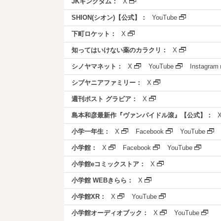
JKキングダム：
X
SHION(シオン)【公式】：
YouTube
下町ロケット：
X
知ってはいけない薬のカラクリ：
X
シノヤマネット：
X
YouTube
Instagram
シブヤニアファミリー：
X
週刊ポスト グラビア：
X
島本和彦最新作『ヴァンパイドル滾』【公式】：
小学一年生：
X
Facebook
YouTube
小学館：
X
Facebook
YouTube
小学館eコミックストア：
X
小学館 WEBきらら：
X
小学館XR：
X
YouTube
小学館オーディオブック：
X
YouTube